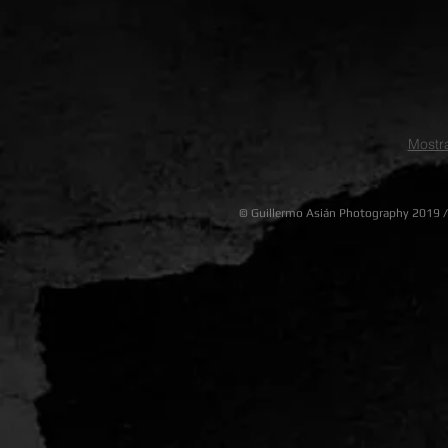
Mostr
©
Guillermo Asián Photography
2019 