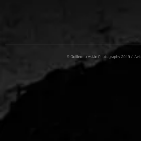
©
Guillermo Asián Photography
2019 /
Avi