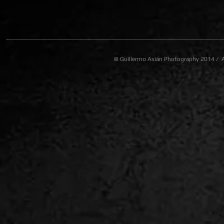
©
Guillermo Asián Photography
2014 /
A